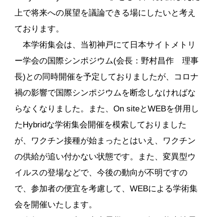
上で将来への展望を議論できる場にしたいと考え
オンライン展示会
ております。
リンク集
本学術集会は、当初神戸にて日本サイトメトリ
ー学会の国際シンポジウム(会長：野村昌作 理事
お問い合わせ
長)との同時開催を予定しておりましたが、コロナ
参加者専用サイト
禍の影響で国際シンポジウムを断念しなければな
らなくなりました。また、On siteとWEBを併用し
たHybridな学術集会開催を模索しておりました
が、ワクチン接種が始まったとはいえ、ワクチン
の供給が追い付かない状態です。また、変異型ウ
イルスの登場などで、今後の動向が不明ですの
で、参加者の便宜を考慮して、WEBによる学術集
会を開催いたします。