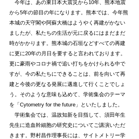
今年は、あの東日本大震災から10年、熊本地震
から5年の節目の年になります。熊本では、今年熊
本城の天守閣や阿蘇大橋はようやく再建がかない
ましたが、私たちの生活が元に戻るにはまだまだ
時がかかります。熊本城の石垣などすべての再建
に更に20年の月日を要すると言われております。
更に豪雨やコロナ禍で追い打ちをかけられる中で
すが、今の私たちにできることは、前を向いて再
建と今後の更なる発展に邁進して行くことでしょ
う。そのような意味も込めて、学術集会のテーマ
を「Cytometry for the future」といたしました。
学術集会では、温故知新を目指して、須田年生
先生に造血幹細胞の研究史についてご講演いただ
きます。野村昌作理事長には、サイトメトリー学