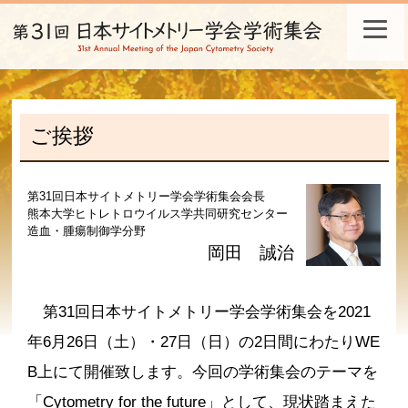
ホーム
ご挨拶
ご挨拶
開催概要
第31回日本サイトメトリー学会学術集会会長
熊本大学ヒトレトロウイルス学共同研究センター
演題募集
造血・腫瘍制御学分野
岡田 誠治
事前参加登録
第31回日本サイトメトリー学会学術集会を2021
日程・プログラム
年6月26日（土）・27日（日）の2日間にわたりWE
参加者へのご案内
B上にて開催致します。今回の学術集会のテーマを
企業の方々へ
「Cytometry for the future」として、現状踏まえた